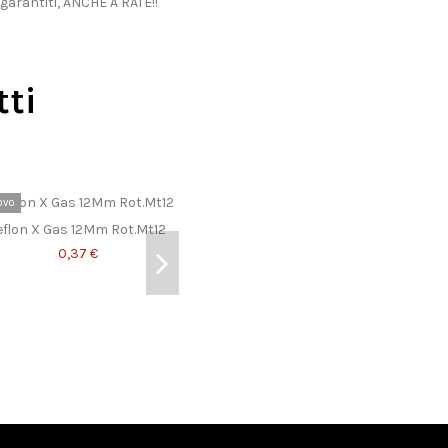
 garantiti, ANCHE A RATE!!
tti
ovo
eflon X Gas 12Mm Rot.Mt12
0,37 €