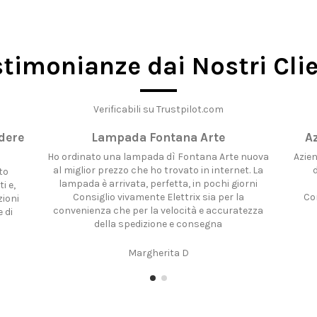
stimonianze dai Nostri Clie
Verificabili su Trustpilot.com
edere
Lampada Fontana Arte
A
Ho ordinato una lampada dì Fontana Arte nuova
Azie
al miglior prezzo che ho trovato in internet. La
to
lampada è arrivata, perfetta, in pochi giorni
i e,
Consiglio vivamente Elettrix sia per la
Co
zioni
convenienza che per la velocità e accuratezza
e di
della spedizione e consegna
Margherita D