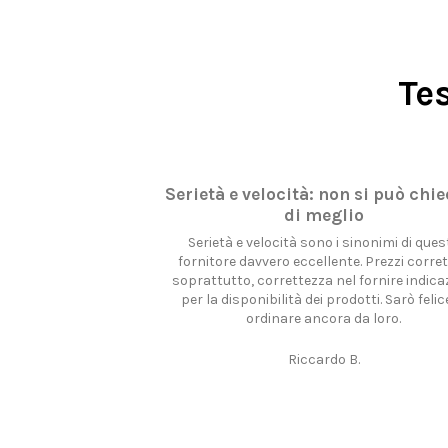
Te
 dell'ordine
Serietà e velocità: non si può chi
di meglio
ine, della consegna
dei prodotti. Consegna
Serietà e velocità sono i sinonimi di ques
 posta.
fornitore davvero eccellente. Prezzi corrett
soprattutto, correttezza nel fornire indica
per la disponibilità dei prodotti. Sarò felic
.
ordinare ancora da loro.
Riccardo B.