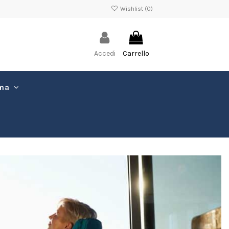
Wishlist (
0
)
Accedi
Carrello
ima