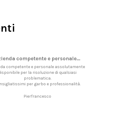
nti
zienda competente e personale…
Sono soddis
nda competente e personale assolutamente
Sono soddisfatto d
disponibile per la risoluzione di qualsiasi
veloce, della disponi
problematica.
affida
nsigliatissimi per garbo e professionalità.
Pierfrancesco