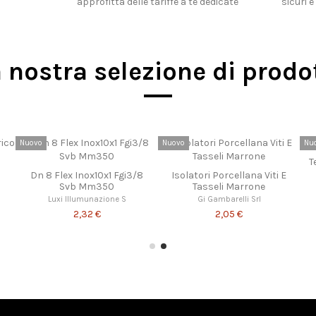
approfitta delle tariffe a te dedicate
sicuri e
 nostra selezione di prodo
Nuovo
Nuovo
Nu
T
Dn 8 Flex Inox10x1 Fgi3/8
Isolatori Porcellana Viti E
Svb Mm350
Tasseli Marrone
Luxi Illumunazione S
Gi Gambarelli Srl
2,32 €
2,05 €