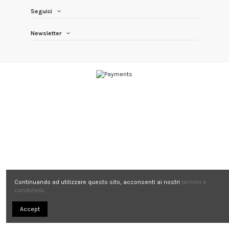
Seguici
Newsletter
Continuando ad utilizzare questo sito, acconsenti ai nostri
termini e
condizioni
.
Accept