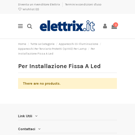
Diventa un rivenditore Elettrix
Termini e condizioni d'uso
Wishlist (
0
)
0
Home
Tutte Le Categorie
Apparecchi Di Illuminazione
Apparecchi Per Terziario Protetti (Ip>X0) Per Lamp
Per
Installazione Fissa A Led
Per Installazione Fissa A Led
There are no products.
Link Utili
Contattaci