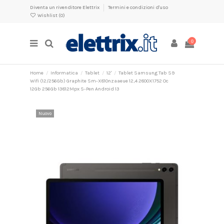
Diventa un rivenditore Elettrix
Termini e condizioni d'uso
Wishlist (
0
)
0
Home
Informatica
Tablet
12'
Tablet Samsung Tab S9
Wifi (12/256Gb) Graphite Sm-X810nzaaeue 12,4 2800X1752 Oc
12Gb 256Gb 13812Mpx S-Pen Android 13
Nuovo