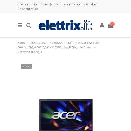
Diventa un rivenditore Elettrix
Termini e condizioni d'uso
Wishlist (
0
)
0
Home
Informatica
Notebook
15,6'
Nb Acer Ex215-33-
36Af Nx.Eh6et.00F 15,6 I3-N305 8Gb Ssd256gb No Sistema
Operativo (Eshell)
Nuovo