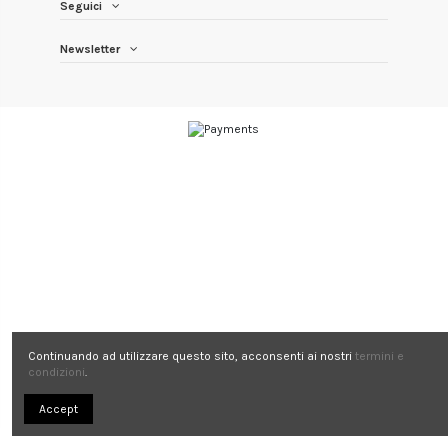
Seguici
Newsletter
Continuando ad utilizzare questo sito, acconsenti ai nostri
termini e
condizioni
.
Accept