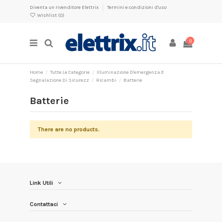
Diventa un rivenditore Elettrix
Termini e condizioni d'uso
Wishlist (
0
)
0
Home
Tutte Le Categorie
Illuminazione D'emergenza E
Segnalazione Di Sicurezz
Ricambi
Batterie
Batterie
There are no products.
Link Utili
Contattaci