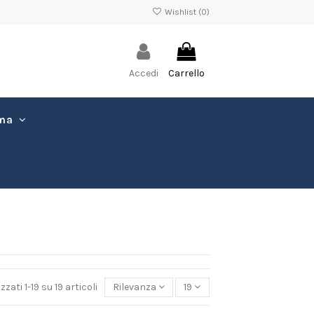
Wishlist (
0
)
Accedi
Carrello
ima
zzati 1-19 su 19 articoli
Rilevanza
19