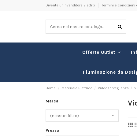
Diventa un rivenditore Elettrix
Termini e condizioni 
In
Offerte Outlet
Illuminazione da Desi
Home
Materiale Elettrico
Videosorveglianza
V
Marca
Vi
(nessun filtro)
Prezzo