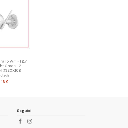
a Ip Wifi - 1 2.7
ght Cmos - 2
l (1920X108
iotech
,13 €
Seguici