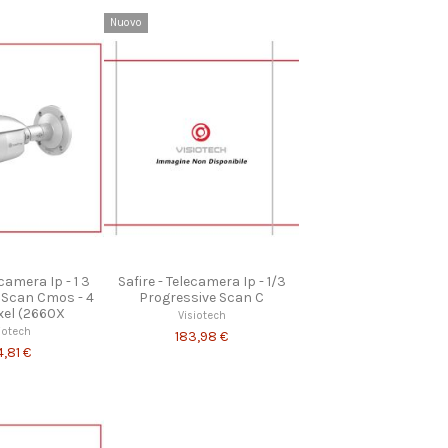
Nuovo
ecamera Ip - 1 3
Safire - Telecamera Ip - 1/3
 Scan Cmos - 4
Progressive Scan C
xel (2660X
Visiotech
iotech
183,98 €
4,81 €