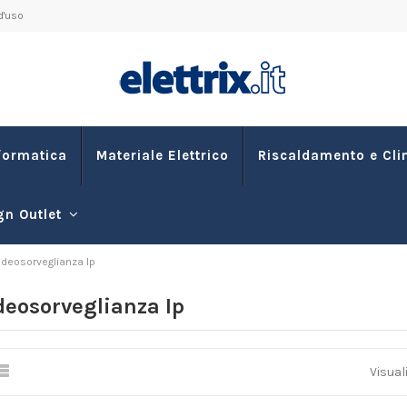
d'uso
formatica
Materiale Elettrico
Riscaldamento e Cl
gn Outlet
ideosorveglianza Ip
deosorveglianza Ip
Visuali