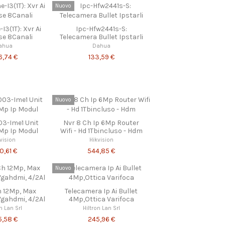
Nuovo
I3(1T): Xvr Ai
Ipc-Hfw2441s-S:
se 8Canali
Telecamera Bullet Ipstarli
ahua
Dahua
6,74 €
133,59 €
Nuovo
3-Ime1 Unit
Nvr 8 Ch Ip 6Mp Router
2Mp Ip Modul
Wifi - Hd 1Tbincluso - Hdm
vision
Hikvision
0,61 €
544,85 €
Nuovo
h 12Mp, Max
Telecamera Ip Ai Bullet
gahdmi, 4/2Al
4Mp,Ottica Varifoca
on Lan Srl
Hiltron Lan Srl
5,58 €
245,96 €