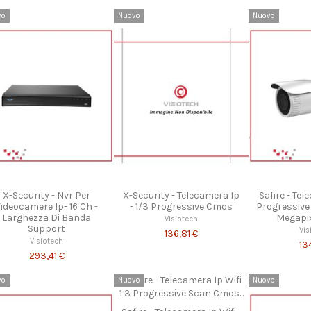
vo
Nuovo
Nuovo
X-Security - Nvr Per
X-Security - Telecamera Ip
Safire - Tel
ideocamere Ip- 16 Ch -
- 1/3 Progressive Cmos
Progressive
Larghezza Di Banda
Megapi
Visiotech
Support
Vis
136,81 €
Visiotech
13
293,41 €
vo
Nuovo
Nuovo