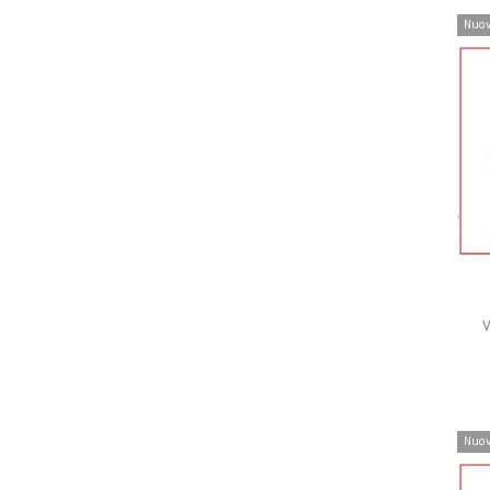
Nuo
V
Nuo