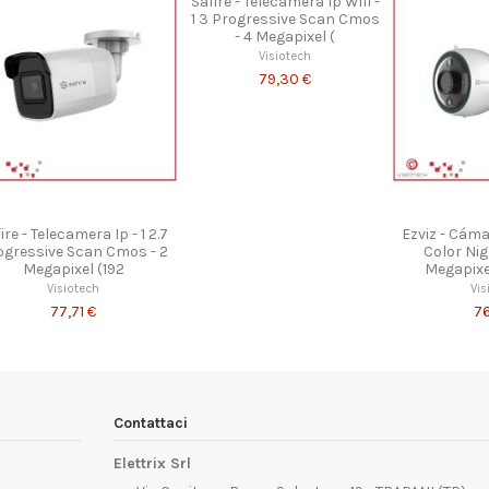
Safire - Telecamera Ip Wifi -
1 3 Progressive Scan Cmos
- 4 Megapixel (
Visiotech
79,30 €
ire - Telecamera Ip - 1 2.7
Ezviz - Cámar
ogressive Scan Cmos - 2
Color Ni
Megapixel (192
Megapixe
Visiotech
Vis
77,71 €
76
Contattaci
Elettrix Srl