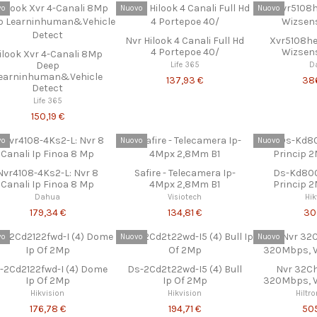
vo
Nuovo
Nuovo
Nvr Hilook 4 Canali Full Hd
Xvr5108he-
4 Portepoe 40/
Wizsen
ilook Xvr 4-Canali 8Mp
Deep
Life 365
D
earninhuman&Vehicle
137,93 €
38
Detect
Life 365
150,19 €
vo
Nuovo
Nuovo
Nvr4108-4Ks2-L: Nvr 8
Safire - Telecamera Ip-
Ds-Kd800
Canali Ip Finoa 8 Mp
4Mpx 2,8Mm B1
Princip 
Dahua
Visiotech
Hik
179,34 €
134,81 €
30
vo
Nuovo
Nuovo
-2Cd2122fwd-I (4) Dome
Ds-2Cd2t22wd-I5 (4) Bull
Nvr 32C
Ip Of 2Mp
Ip Of 2Mp
320Mbps, V
Hikvision
Hikvision
Hiltr
176,78 €
194,71 €
50