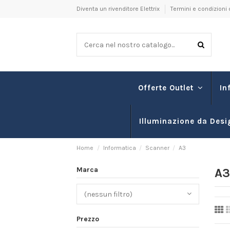
Diventa un rivenditore Elettrix
Termini e condizioni 
In
Offerte Outlet
Illuminazione da Desi
Home
Informatica
Scanner
A3
Marca
A
(nessun filtro)
Prezzo