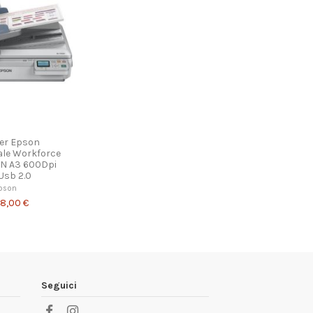
er Epson
le Workforce
N A3 600Dpi
Usb 2.0
pson
48,00 €
Seguici