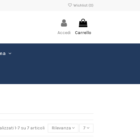
Wishlist (
0
)
Accedi
Carrello
ima
alizzati 1-7 su 7 articoli
Rilevanza
7