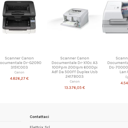
Scanner Canon
Scanner Canon
Scann
ocumentale Dr-G2090
Documentale Dr-X10c A3
Documenta
3151C003
100Ppm 200Ipm 600Dpi
Ds-70000
Adf Da 500Ff Duplex Usb
Lan 
Canon
2417B003
E
4.826,27 €
Canon
4.5
13.376,05 €
Contattaci
Elettrix Srl