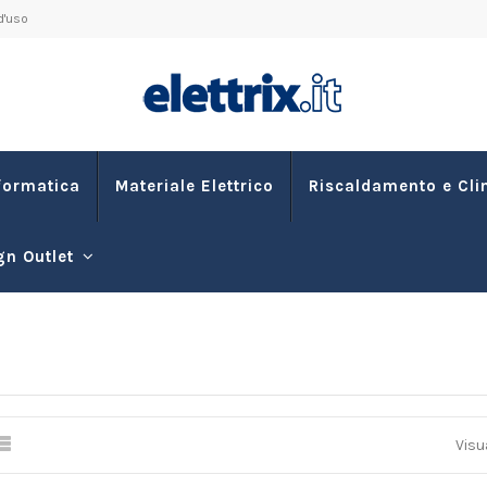
d'uso
formatica
Materiale Elettrico
Riscaldamento e Cl
gn Outlet
3
Visu