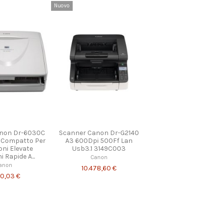
Nuovo
non Dr-6030C
Scanner Canon Dr-G2140
a Compatto Per
A3 600Dpi 500Ff Lan
oni Elevate
Usb3.1 3149C003
 Rapide A...
Canon
anon
10.478,60 €
40,03 €