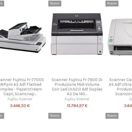
vo
Nuovo
Nuovo
anner Fujitsu Fi-7700S
Scanner Fujitsu Fi-7900 Di
Scanner Ca
58Ppm A3 Adf Flatbed
Produzione Mid-Volume
A3 Adf Ultr
implex - Paperstream
Con Led Usb2.0 Adf Duplex
Produzi
Capt, Scansnap...
A3 Da 140...
Scansioni
Fujitsu Scanner
Fujitsu Scanner
C
3.446,50 €
15.784,97 €
3.6
vo
Nuovo
Nuovo