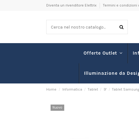
Diventa un rivenditore Elettrix
Termini e condizioni 
In
Offerte Outlet
Illuminazione da Desi
Home
Informatica
Tablet
9'
Tablet Samsung
Nuovo