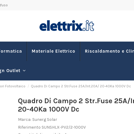
d'uso
formatica
Materiale Elettrico
Riscaldamento e Cl
gn Outlet
ri Fotovoltaico
Quadro Di Campo 2 Str.Fuse 25A/Int.20A/ 20-40Ka 1000V Dc
Quadro Di Campo 2 Str.Fuse 25A/I
20-40Ka 1000V Dc
Marca:
Sunerg Solar
Riferimento
SUNSHLX-PV2/2-1000V