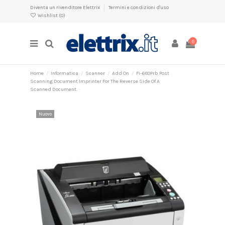
Diventa un rivenditore Elettrix
Termini e condizioni d'uso
Wishlist (
0
)
0
Home
Informatica
Scanner
Add On
Fi-680Prb Post
Scanning Document Imprinter For The Reverse Side Of A
Scanned Document.
Nuovo