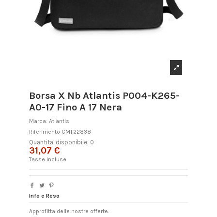
Borsa X Nb Atlantis P004-K265-
A0-17 Fino A 17 Nera
Marca:
Atlantis
Riferimento
CMT22838
Quantita' disponibile: 0
31,07 €
Tasse incluse
Info e Reso
Approfitta delle nostre offerte.