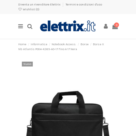
Diventa un rivenditore Elettrix
Termini e condizioni d'uso
Wishlist (
0
)
0
Home
Informatica
Notebook Access.
Borse
Borsa X
Nb Atlantis P004-K265-A0-17 Fino A 17 Nera
Nuovo