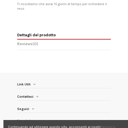
Ti ricordiamo che avrai 15 giorni di tempo per richiedere il
reso
Dettagli del prodotto
Reviews
(0)
Link Utili
Contattaci
Seguici
Newsletter
Continuando ad utilizzare questo sito, acconsenti ai nostri
termini e