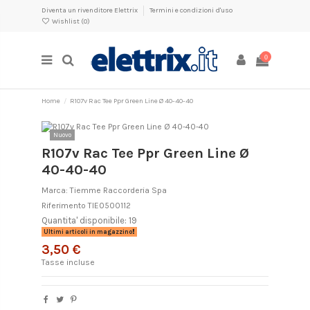
Diventa un rivenditore Elettrix
Termini e condizioni d'uso
Wishlist (
0
)
0
Home
R107v Rac Tee Ppr Green Line Ø 40-40-40
Nuovo
R107v Rac Tee Ppr Green Line Ø
40-40-40
Marca:
Tiemme Raccorderia Spa
Riferimento
TIE0500112
Quantita' disponibile: 19
Ultimi articoli in magazzino
3,50 €
Tasse incluse