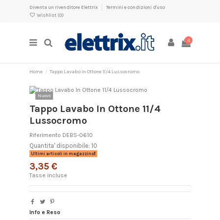
Diventa un rivenditore Elettrix
Termini e condizioni d'uso
Wishlist (
0
)
0
Home
Tappo Lavabo In Ottone 11/4 Lussocromo
Nuovo
Tappo Lavabo In Ottone 11/4
Lussocromo
Riferimento
DEBS-0610
Quantita' disponibile: 10
Ultimi articoli in magazzino
3,35 €
Tasse incluse
Info e Reso