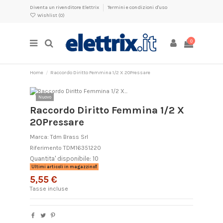
Diventa un rivenditore Elettrix
Termini e condizioni d'uso
Wishlist (
0
)
0
Home
Raccordo Diritto Femmina 1/2 X 20Pressare
Nuovo
Raccordo Diritto Femmina 1/2 X
20Pressare
Marca:
Tdm Brass Srl
Riferimento
TDM16351220
Quantita' disponibile: 10
Ultimi articoli in magazzino
5,55 €
Tasse incluse