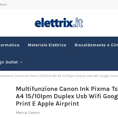
d'uso
formatica
Materiale Elettrico
Riscaldamento e Cl
gn Outlet
ifunzione Canon Ink Pixma Ts6351a Wh A4 15/10Ipm Duplex Usb Wifi Google Cloud P
Multifunzione Canon Ink Pixma T
A4 15/10Ipm Duplex Usb Wifi Goog
Print E Apple Airprint
Marca:
Canon