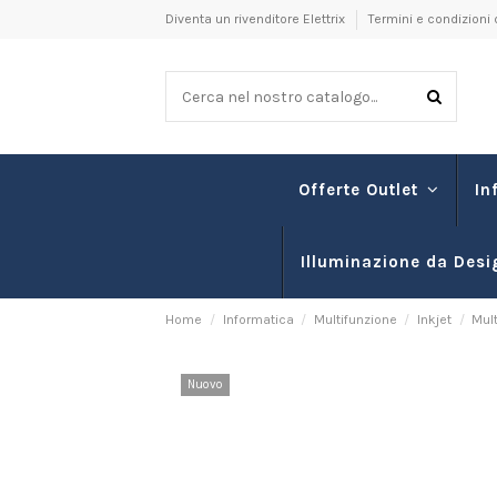
Diventa un rivenditore Elettrix
Termini e condizioni 
In
Offerte Outlet
Illuminazione da Desi
Home
Informatica
Multifunzione
Inkjet
Mult
Nuovo