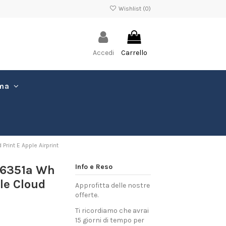
Wishlist (
0
)
Accedi
Carrello
ima
rint E Apple Airprint
Info e Reso
s6351a Wh
le Cloud
Approfitta delle nostre
offerte.
Ti ricordiamo che avrai
15 giorni di tempo per