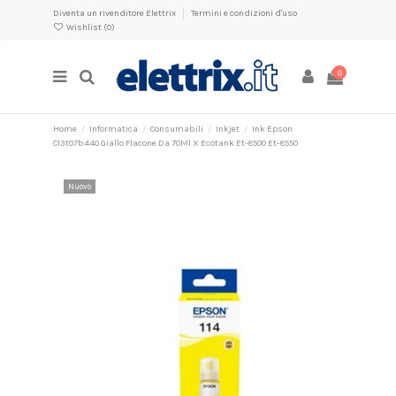
Diventa un rivenditore Elettrix
Termini e condizioni d'uso
Wishlist (
0
)
0
Home
Informatica
Consumabili
Inkjet
Ink Epson
C13t07b440 Giallo Flacone Da 70Ml X Ecotank Et-8500 Et-8550
Nuovo