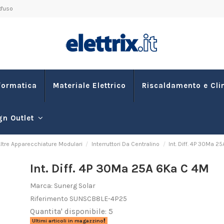
d'uso
formatica
Materiale Elettrico
Riscaldamento e Cl
gn Outlet
 Altre Apparecchiature Modulari
Interruttori Da Centralino
Int. Diff. 4P 30Ma 2
Int. Diff. 4P 30Ma 25A 6Ka C 4M
Marca:
Sunerg Solar
Riferimento
SUNSCB8LE-4P25
Quantita' disponibile: 5
Ultimi articoli in magazzino