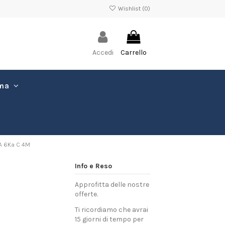
Wishlist (
0
)
Accedi
Carrello
ima
5A 6Ka C 4M
Info e Reso
Approfitta delle nostre
offerte.
Ti ricordiamo che avrai
15 giorni di tempo per