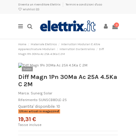
Diventa un rivenditore Elettrix
Termini e condizioni d'uso
Wishlist (
0
)
0
Home
Materiale Elettrico
Interruttori Modulari E Altre
Apparecchiature Modulari
Interruttori Da Centralino
Diff
Magn 1Pn 30Ma Ac 25A 4.5Ka C 2M
Nuovo
Diff Magn 1Pn 30Ma Ac 25A 4.5Ka
C 2M
Marca:
Sunerg Solar
Riferimento
SUNSCB8DLE-25
Quantita' disponibile: 10
Ultimi articoli in magazzino
19,31 €
Tasse incluse