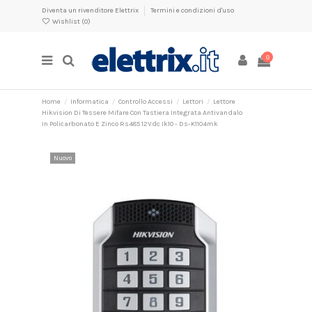
Diventa un rivenditore Elettrix
Termini e condizioni d'uso
Wishlist (
0
)
0
Home
Informatica
Controllo Accessi
Lettori
Lettore
Hikvision Di Tessere Mifare Con Tastiera Integrata Antivandalo
In Policarbonato E Zinco Rs485 12Vdc Ik10 - Ds-K1104mk
Nuovo