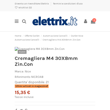
Diventa un rivenditore Elettrix
Termini e condizioni d'uso
Wishlist (
0
)
0
Home
Offerte Outlet
Automazione Cancelli
Outlet Nice
Automazione Cancelli
Cremagliera M4 30X8mm Zin.Con
Nuovo
Cremagliera M4 30X8mm
Zin.Con
Marca:
Nice
Riferimento
NICROA8
Quantita' disponibile: 21
Ultimi articoli in magazzino
15,35 €
Tasse incluse