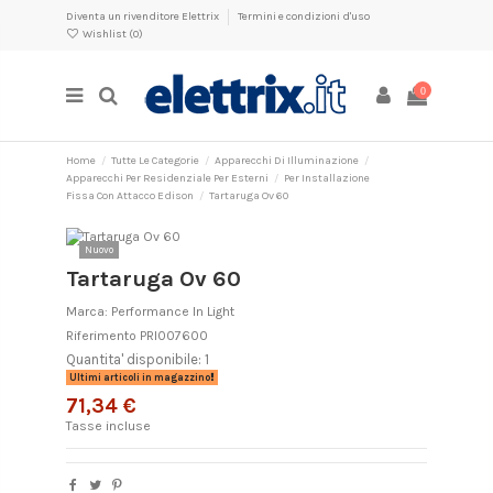
Diventa un rivenditore Elettrix
Termini e condizioni d'uso
Wishlist (
0
)
0
Home
Tutte Le Categorie
Apparecchi Di Illuminazione
Apparecchi Per Residenziale Per Esterni
Per Installazione
Fissa Con Attacco Edison
Tartaruga Ov 60
Nuovo
Tartaruga Ov 60
Marca:
Performance In Light
Riferimento
PRI007600
Quantita' disponibile: 1
Ultimi articoli in magazzino
71,34 €
Tasse incluse