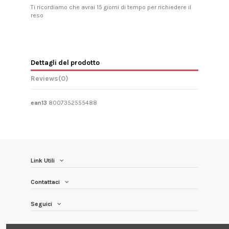
Ti ricordiamo che avrai 15 giorni di tempo per richiedere il
reso
Dettagli del prodotto
Reviews
(0)
ean13
8007352555488
Link Utili
Contattaci
Seguici
Newsletter