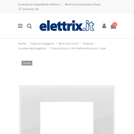
Diventa un rivenditore Elettrix
Termini e condizioni d'uso
Wishlist (
0
)
0
Home
Tutte Le Categorie
Terminali Civili
Placche
Scatole Rettangolari
Placca Classic 3M Reflex Ghiaccio T.Look
Nuovo