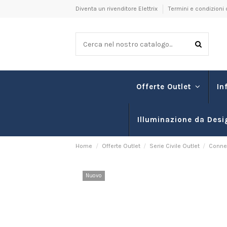
Diventa un rivenditore Elettrix
Termini e condizioni 
In
Offerte Outlet
Illuminazione da Desi
Home
Offerte Outlet
Serie Civile Outlet
Connet
Nuovo