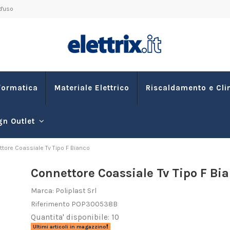
d'uso
formatica
Materiale Elettrico
Riscaldamento e Cl
gn Outlet
tore Coassiale Tv Tipo F Bianco
Connettore Coassiale Tv Tipo F Bi
Marca:
Poliplast Srl
Riferimento
POP300538B
Quantita' disponibile: 10
Ultimi articoli in magazzino