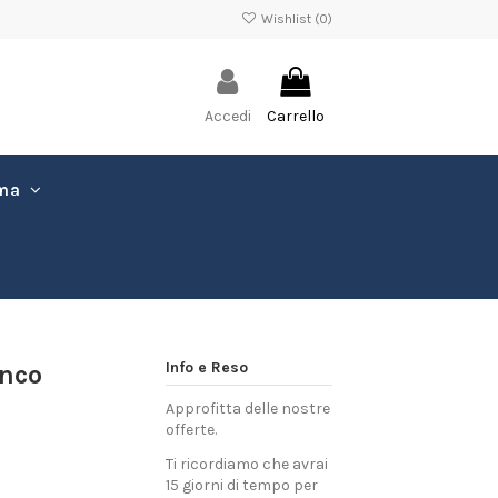
Wishlist (
0
)
Accedi
Carrello
ima
Info e Reso
anco
Approfitta delle nostre
offerte.
Ti ricordiamo che avrai
15 giorni di tempo per