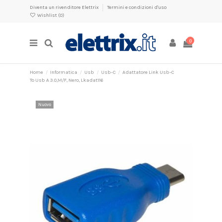
Diventa un rivenditore Elettrix
Termini e condizioni d'uso
Wishlist (
0
)
0
Home
Informatica
Usb
Usb-C
Adattatore Link Usb-C
To Usb A 3.0,M/F, Nero, Lkadat116
Nuovo