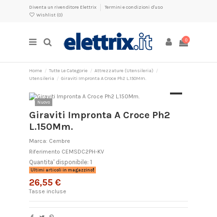
Diventa un rivenditore Elettrix
Termini e condizioni d'uso
Wishlist (
0
)
0
Home
Tutte Le Categorie
Attrezzature (Utensileria)
Utensileria
Giraviti Impronta A Croce Ph2 L.150Mm.
Nuovo
Giraviti Impronta A Croce Ph2
L.150Mm.
Marca:
Cembre
Riferimento
CEMSDC2PH-KV
Quantita' disponibile: 1
Ultimi articoli in magazzino
26,55 €
Tasse incluse