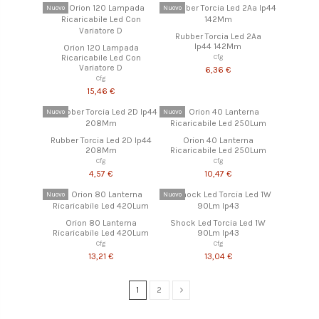
Nuovo
Nuovo
Rubber Torcia Led 2Aa
Ip44 142Mm
Orion 120 Lampada
Ricaricabile Led Con
Cfg
Variatore D
6,36 €
Cfg
15,46 €
Nuovo
Nuovo
Rubber Torcia Led 2D Ip44
Orion 40 Lanterna
208Mm
Ricaricabile Led 250Lum
Cfg
Cfg
4,57 €
10,47 €
Nuovo
Nuovo
Orion 80 Lanterna
Shock Led Torcia Led 1W
Ricaricabile Led 420Lum
90Lm Ip43
Cfg
Cfg
13,21 €
13,04 €
1
2