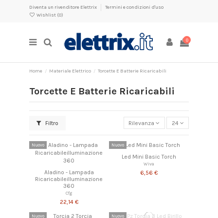
Diventa un rivenditore Elettrix
Termini e condizioni d'uso
Wishlist (
0
)
0
Home
Materiale Elettrico
Torcette E Batterie Ricaricabili
Torcette E Batterie Ricaricabili
Filtro
Rilevanza
24
Nuovo
Nuovo
Led Mini Basic Torch
Wiva
Aladino - Lampada
6,56 €
Ricaricabileilluminazione
360
Cfg
22,14 €
Nuovo
Nuovo