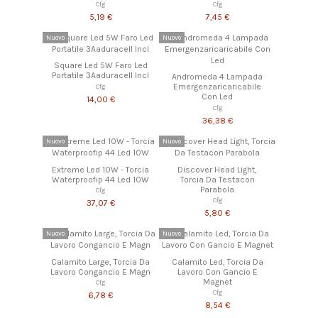
Cfg
Cfg
5,19 €
7,45 €
Nuovo
Nuovo
Square Led 5W Faro Led
Portatile 3Aaduracell Incl
Andromeda 4 Lampada
Emergenzaricaricabile
Cfg
Con Led
14,00 €
Cfg
36,38 €
Nuovo
Nuovo
Extreme Led 10W - Torcia
Discover Head Light,
Waterproofip 44 Led 10W
Torcia Da Testacon
Parabola
Cfg
Cfg
37,07 €
5,80 €
Nuovo
Nuovo
Calamito Large, Torcia Da
Calamito Led, Torcia Da
Lavoro Congancio E Magn
Lavoro Con Gancio E
Magnet
Cfg
Cfg
6,78 €
8,54 €