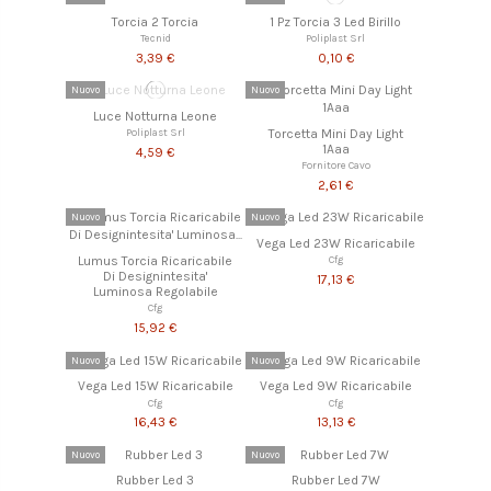
Torcia 2 Torcia
1 Pz Torcia 3 Led Birillo
Tecnid
Poliplast Srl
3,39 €
0,10 €
Nuovo
Nuovo
Luce Notturna Leone
Torcetta Mini Day Light
Poliplast Srl
1Aaa
4,59 €
Fornitore Cavo
2,61 €
Nuovo
Nuovo
Vega Led 23W Ricaricabile
Lumus Torcia Ricaricabile
Cfg
Di Designintesita'
17,13 €
Luminosa Regolabile
Cfg
15,92 €
Nuovo
Nuovo
Vega Led 15W Ricaricabile
Vega Led 9W Ricaricabile
Cfg
Cfg
16,43 €
13,13 €
Nuovo
Nuovo
Rubber Led 3
Rubber Led 7W