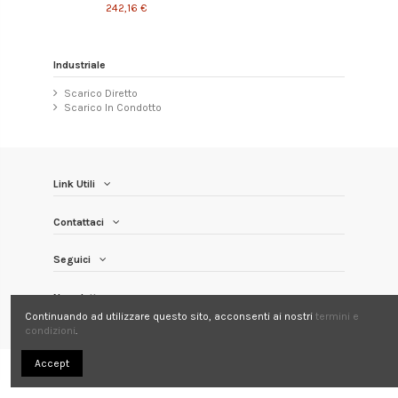
242,16 €
Industriale
Scarico Diretto
Scarico In Condotto
Link Utili
Contattaci
Seguici
Newsletter
Continuando ad utilizzare questo sito, acconsenti ai nostri
termini e
condizioni
.
Accept