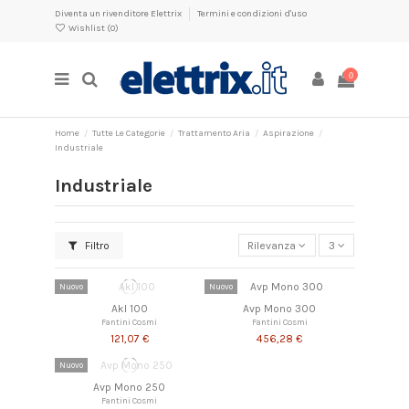
Diventa un rivenditore Elettrix
Termini e condizioni d'uso
Wishlist (
0
)
0
Home
Tutte Le Categorie
Trattamento Aria
Aspirazione
Industriale
Industriale
Filtro
Rilevanza
3
Nuovo
Nuovo
Akl 100
Avp Mono 300
Fantini Cosmi
Fantini Cosmi
121,07 €
456,28 €
Nuovo
Avp Mono 250
Fantini Cosmi