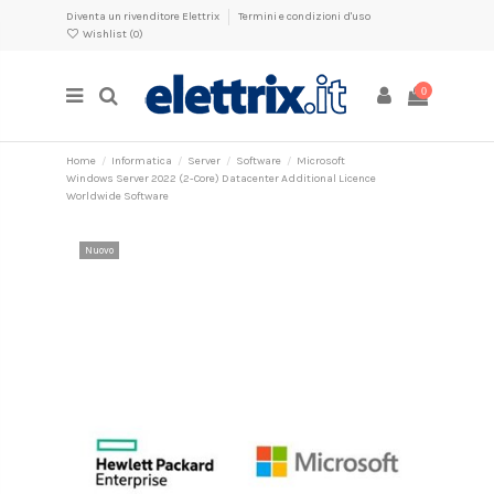
Diventa un rivenditore Elettrix
Termini e condizioni d'uso
Wishlist (
0
)
0
Home
Informatica
Server
Software
Microsoft
Windows Server 2022 (2-Core) Datacenter Additional Licence
Worldwide Software
Nuovo